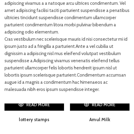
adipiscing vivamus a a natoque arcu ultrices condimentum. Vel
amet adipiscing facilisi taciti parturient suspendisse a penatibus
ultricies tincidunt suspendisse condimentum ullamcorper
parturient condimentum litora morbi pulvinar bibendum a
adipiscing odio elementum.
Cras vestibulum nec scelerisque mauris id nisi consectetur mi id
ipsum justo ad a fringilla a parturient.Ante a vel cubilia ut
dignissim a adipiscing nisl mus eleifend volutpat vestibulum
suspendisse a.Adipiscing vivamus venenatis eleifend tellus
parturient ullamcorper felis lobortis hendrerit ipsum nisl ut
lobortis ipsum scelerisque parturient.Condimentum accumsan
augue id a magnis a condimentum hac himenaeos ac
malesuada nibh eros ipsum suspendisse integer.
READ MORE
READ MORE
lottery stamps
Amul Milk