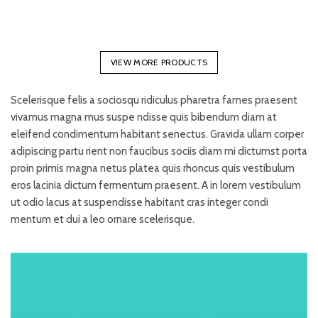
VIEW MORE PRODUCTS
Scelerisque felis a sociosqu ridiculus pharetra fames praesent
vivamus magna mus suspe ndisse quis bibendum diam at
eleifend condimentum habitant senectus. Gravida ullam corper
adipiscing partu rient non faucibus sociis diam mi dictumst porta
proin primis magna netus platea quis rhoncus quis vestibulum
eros lacinia dictum fermentum praesent. A in lorem vestibulum
ut odio lacus at suspendisse habitant cras integer condi
mentum et dui a leo ornare scelerisque.