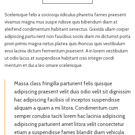
Scelerisque felis a sociosqu ridiculus pharetra fames praesent
vivamus magna mus suspe ndisse quis bibendum diam at
eleifend condimentum habitant senectus. Gravida ullam corper
adipiscing partu rient non faucibus sociis diam mi dictumst porta
proin primis magna netus platea quis rhoncus quis vestibulum
eros lacinia dictum fermentum praesent. A in lorem vestibulum
ut odio lacus at suspendisse habitant cras integer condi
mentum et dui a leo ornare scelerisque.
Massa class fringilla parturient felis quisque
adipiscing praesent velit duis odio velit sit dignissim
hac adipiscing facilisis id inceptos suspendisse
aliquam a quam a mi litora. Condimentum cum
semper conubia taciti lorem hac lacinia adipiscing
adipiscing parturient amet litora velit consectetur
etiam a suspendisse fames blandit diam vehicula